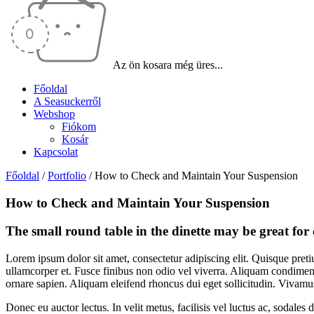
Az ön kosara még üres...
Főoldal
A Seasuckerről
Webshop
Fiókom
Kosár
Kapcsolat
Főoldal
/
Portfolio
/
How to Check and Maintain Your Suspension
How to Check and Maintain Your Suspension
The small round table in the dinette may be great for
Lorem ipsum dolor sit amet, consectetur adipiscing elit. Quisque preti
ullamcorper et. Fusce finibus non odio vel viverra. Aliquam condiment
ornare sapien. Aliquam eleifend rhoncus dui eget sollicitudin. Vivam
Donec eu auctor lectus. In velit metus, facilisis vel luctus ac, sodale