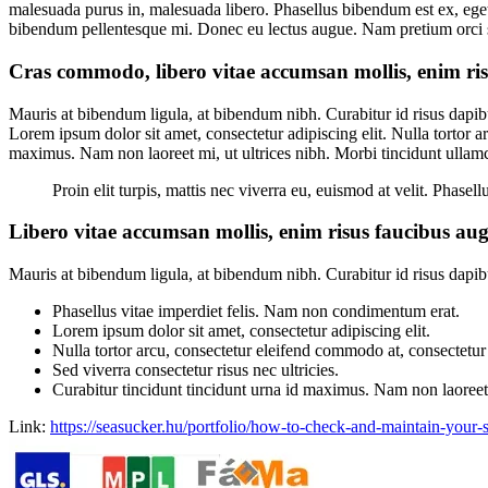
malesuada purus in, malesuada libero. Phasellus bibendum est ex, eget u
bibendum pellentesque mi. Donec eu lectus augue. Nam pretium orci si
Cras commodo, libero vitae accumsan mollis, enim risu
Mauris at bibendum ligula, at bibendum nibh. Curabitur id risus dapibu
Lorem ipsum dolor sit amet, consectetur adipiscing elit. Nulla tortor a
maximus. Nam non laoreet mi, ut ultrices nibh. Morbi tincidunt ullam
Proin elit turpis, mattis nec viverra eu, euismod at velit. Phas
Libero vitae accumsan mollis, enim risus faucibus augu
Mauris at bibendum ligula, at bibendum nibh. Curabitur id risus dapibus
Phasellus vitae imperdiet felis. Nam non condimentum erat.
Lorem ipsum dolor sit amet, consectetur adipiscing elit.
Nulla tortor arcu, consectetur eleifend commodo at, consectetur 
Sed viverra consectetur risus nec ultricies.
Curabitur tincidunt tincidunt urna id maximus. Nam non laoreet m
Link:
https://seasucker.hu/portfolio/how-to-check-and-maintain-your-