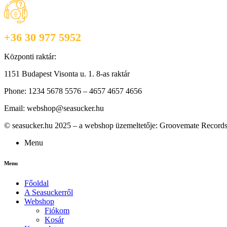
Ügyfélszolgálat H-P: 09:00-16:30
+36 30 977 5952
Központi raktár:
1151 Budapest Visonta u. 1. 8-as raktár
Phone: 1234 5678 5576 – 4657 4657 4656
Email: webshop@seasucker.hu
©
seasucker.hu 2025 – a webshop üzemeltetője: Groovemate Records
Menu
Menu
Főoldal
A Seasuckerről
Webshop
Fiókom
Kosár