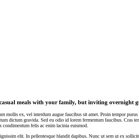
 casual meals with your family, but inviting overnight 
um mollis ex, vel interdum augue faucibus sit amet. Proin tempor purus 
um dictum gravida. Sed eu odio id lorem fermentum faucibus. Cras tempor
us condimentum felis ac enim lacinia euismod.
s dignissim elit. In pellentesque blandit dapibus. Nunc ut sem ut ex sol