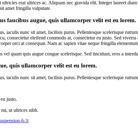
ltricies erat ultrices ac. Aliquam nec gravida elit. Integer laoreet diam
t amet fringilla vulputate.
s faucibus augue, quis ullamcorper velit est eu lorem.
s, iaculis nunc sit amet, facilisis purus. Pellentesque scelerisque rutr
rcu, consectetur eleifend commodo at, consectetur eu justo. Sed viverra co
corper orci at consequat. Nam ac sapien vitae neque fringilla elementum
ellus vel quam quis augue congue scelerisque. Sed tincidunt, eros a inter
e, quis ullamcorper velit est eu lorem.
, iaculis nunc sit amet, facilisis purus. Pellentesque scelerisque rutru
eu justo.
i, ut ultrices nibh.
suspension-6-3/