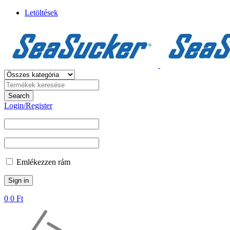
Letöltések
Login/Register
Emlékezzen rám
0
0
Ft